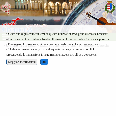
Questo sito o gli strumenti terzi da questo utilizzati si avvalgono di cookie necessari
al funzionamento ed utili alle finalità illustrate nella cookie policy. Se vuoi saperne di
più o negare il consenso a tutti o ad alcuni cookie, consulta la cookie policy.
»
la Cremona dei Liutai
»
Liutai e Archettai a Cremona
»
Stefano Trabucchi
Chiudendo questo banner, scorrendo questa pagina, cliccando su un link o
proseguendo la navigazione in altra maniera, acconsenti all’uso dei cookie.
Maggiori informazioni
OK