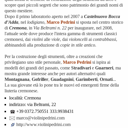
scopre quei piccoli segreti che sono patrimonio dei grandi nomi di
questo mestiere.
Dopo il primo laboratorio aperto nel 2007 a
Castelnuovo Bocca
d’Adda
, nel
lodigiano
,
Marco Pedrini
si sposta nel centro storico
di
Cremona
, in
Via Beltrami n. 22
per inaugurare, nel 2008,
l'attuale sede dove produce l'intera gamma di strumenti classici
cremonesi, dai
violini
alle
viole
, dai
violoncelli
ai
contrabbassi
,
abbinandoli alla produzione di
copie in stile antico.
Per la costruzione degli strumenti, oltre a creazioni che
privilegiano uno stile personale,
Marco Pedrini
si ispira ai
modelli dei grandi del passato, come
Stradivari
e
Guarneri
, ma
mostra grande interesse anche per autori alternativi quali
Montagnana
,
Gofriller
,
Guadagnini
,
Garimberti
,
Ornati
...
L
a sua giovane età lo pone tra le nuovi ed emergenti firme della
liuteria cremonese.
località:
Cremona
indirizzo:
via Beltrami, 22
+39 0372.750551 333.9938431
marco@violinipedrini.com
http://www.violinipedrini.com