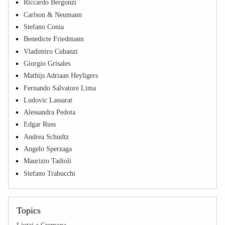
Riccardo Bergonzi
Carlson & Neumann
Stefano Conia
Benedicte Friedmann
Vladimiro Cubanzi
Giorgio Grisales
Mathijs Adriaan Heyligers
Fernando Salvatore Lima
Ludovic Lassarat
Alessandra Pedota
Edgar Russ
Andrea Schudtz
Angelo Sperzaga
Maurizio Tadioli
Stefano Trabucchi
Topics
Liutai a Cremona