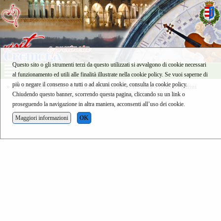
Questo sito o gli strumenti terzi da questo utilizzati si avvalgono di cookie necessari
al funzionamento ed utili alle finalità illustrate nella cookie policy. Se vuoi saperne di
più o negare il consenso a tutti o ad alcuni cookie, consulta la cookie policy.
»
la Cremona dei Liutai
»
Liutai e Archettai a Cremona
» Marco Pedrini
Chiudendo questo banner, scorrendo questa pagina, cliccando su un link o
proseguendo la navigazione in altra maniera, acconsenti all’uso dei cookie.
Maggiori informazioni
OK