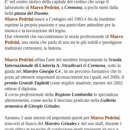
E' nel centro storico della capitale del violino che sorge il
laboratorio di
Marco Pedrini
,
a
Cremona
, a pochi metri dalla
bella
piazza del Duomo
.
Marco Pedrini
nasce a Codogno nel 1983 e fin da bambino
esprime la propria passione e una particolare attitudine per la
musica e la lavorazione del legno.
Due elementi che racconteranno la storia professionale di
Marco
Pedrini
,
una storia che parla di una tra le più nobili e prestigiose
tradizioni cremonesi, la liuteria.
Marco Pedrini
affina l'arte del mestiere frequentando la
Scuola
Internazionale di Liuteria A. Stradivari
di
Cremona
, sotto la
guida del
Maestro
Giorgio Cé
, in un percorso formativo che lo
porta ad ottenere importanti riconoscimenti tra i quali, nel 2000, il
premio Grandi-Taglietti
come
miglior studente
, mentre nel 2002
ottiene il diploma.
Il
corso professionale
della
Regione Lombardia
lo specializza
ulteriormente, come anche il tirocinio praticato nella
Galleria
armonica di Giorgio Grisales
.
Saranno 5 anni intensi ed importanti questi per
Marco Pedrini
,
trascorsi al fianco del
Maestro
Grisales
e del suo staff, durante i
quali affina le tecniche di costruzione degli strumenti ad arco e