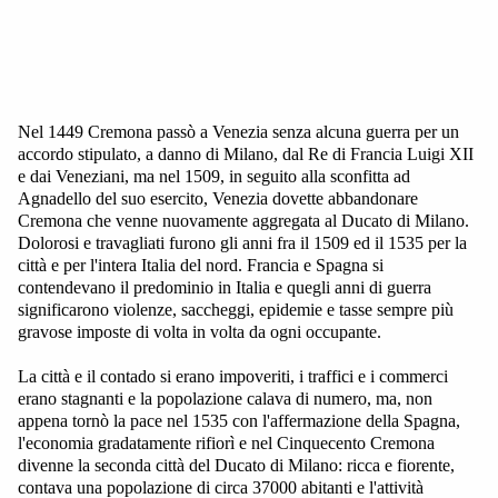
Nel 1449 Cremona passò a Venezia senza alcuna guerra per un
accordo stipulato, a danno di Milano, dal Re di Francia Luigi XII
e dai Veneziani, ma nel 1509, in seguito alla sconfitta ad
Agnadello del suo esercito, Venezia dovette abbandonare
Cremona che venne nuovamente aggregata al Ducato di Milano.
Dolorosi e travagliati furono gli anni fra il 1509 ed il 1535 per la
città e per l'intera Italia del nord. Francia e Spagna si
contendevano il predominio in Italia e quegli anni di guerra
significarono violenze, saccheggi, epidemie e tasse sempre più
gravose imposte di volta in volta da ogni occupante.
La città e il contado si erano impoveriti, i traffici e i commerci
erano stagnanti e la popolazione calava di numero, ma, non
appena tornò la pace nel 1535 con l'affermazione della Spagna,
l'economia gradatamente rifiorì e nel Cinquecento Cremona
divenne la seconda città del Ducato di Milano: ricca e fiorente,
contava una popolazione di circa 37000 abitanti e l'attività