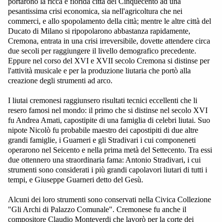
portarono la ricca e florida città del Cinquecento ad una
pesantissima crisi economica, sia nell'agricoltura che nei
commerci, e allo spopolamento della città; mentre le altre città del
Ducato di Milano si ripopolarono abbastanza rapidamente,
Cremona, entrata in una crisi irreversibile, dovette attendere circa
due secoli per raggiungere il livello demografico precedente.
Eppure nel corso del XVI e XVII secolo Cremona si distinse per
l'attività musicale e per la produzione liutaria che portò alla
creazione degli strumenti ad arco.
I liutai cremonesi raggiunsero risultati tecnici eccellenti che li
resero famosi nel mondo: il primo che si distinse nel secolo XVI
fu Andrea Amati, capostipite di una famiglia di celebri liutai. Suo
nipote Nicolò fu probabile maestro dei capostipiti di due altre
grandi famiglie, i Guarneri e gli Stradivari i cui componeneti
operarono nel Seicento e nella prima metà del Settecento. Tra essi
due ottennero una straordinaria fama: Antonio Stradivari, i cui
strumenti sono considerati i più grandi capolavori liutari di tutti i
tempi, e Giuseppe Guarneri detto del Gesù.
Alcuni dei loro strumenti sono conservati nella Civica Collezione
"Gli Archi di Palazzo Comunale". Cremonese fu anche il
compositore Claudio Monteverdi che lavorò per la corte dei