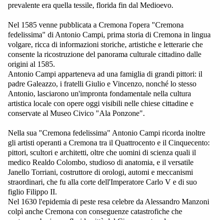
prevalente era quella tessile, florida fin dal Medioevo.
Nel 1585 venne pubblicata a Cremona l'opera "Cremona
fedelissima" di Antonio Campi, prima storia di Cremona in lingua
volgare, ricca di informazioni storiche, artistiche e letterarie che
consente la ricostruzione del panorama culturale cittadino dalle
origini al 1585.
Antonio Campi apparteneva ad una famiglia di grandi pittori: il
padre Galeazzo, i fratelli Giulio e Vincenzo, nonché lo stesso
Antonio, lasciarono un'impronta fondamentale nella cultura
artistica locale con opere oggi visibili nelle chiese cittadine e
conservate al Museo Civico "Ala Ponzone".
Nella sua "Cremona fedelissima" Antonio Campi ricorda inoltre
gli artisti operanti a Cremona tra il Quattrocento e il Cinquecento:
pittori, scultori e architetti, oltre che uomini di scienza quali il
medico Realdo Colombo, studioso di anatomia, e il versatile
Janello Torriani, costruttore di orologi, automi e meccanismi
straordinari, che fu alla corte dell'Imperatore Carlo V e di suo
figlio Filippo II.
Nel 1630 l'epidemia di peste resa celebre da Alessandro Manzoni
colpì anche Cremona con conseguenze catastrofiche che