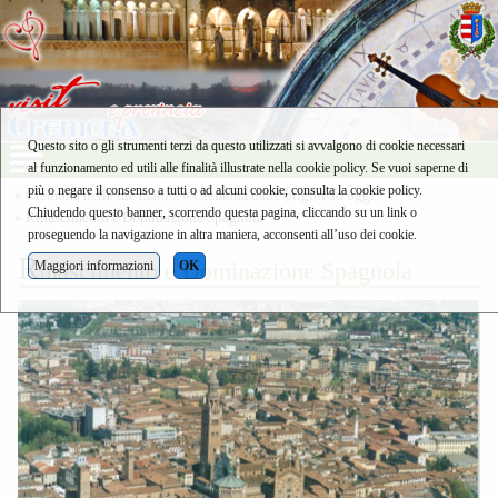
Questo sito o gli strumenti terzi da questo utilizzati si avvalgono di cookie necessari
al funzionamento ed utili alle finalità illustrate nella cookie policy. Se vuoi saperne di
più o negare il consenso a tutti o ad alcuni cookie, consulta la cookie policy.
»
Cremona nelle tue mani...
»
Cremona dalle origini ad oggi
Chiudendo questo banner, scorrendo questa pagina, cliccando su un link o
» Rinascimento e Dominazione Spagnola
proseguendo la navigazione in altra maniera, acconsenti all’uso dei cookie.
R
inascimento e Dominazione Spagnola
Maggiori informazioni
OK