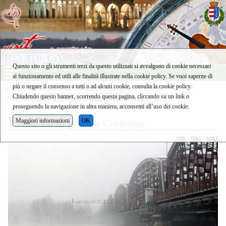
Questo sito o gli strumenti terzi da questo utilizzati si avvalgono di cookie necessari
al funzionamento ed utili alle finalità illustrate nella cookie policy. Se vuoi saperne di
più o negare il consenso a tutti o ad alcuni cookie, consulta la cookie policy.
»
foto e video filmati di Cremona
»
Immagini di Cremona
Chiudendo questo banner, scorrendo questa pagina, cliccando su un link o
»
Cremona nelle immagini - il fiume Po e dintorni...
proseguendo la navigazione in altra maniera, acconsenti all’uso dei cookie.
f
iume Po in piena a Cremona
Maggiori informazioni
OK