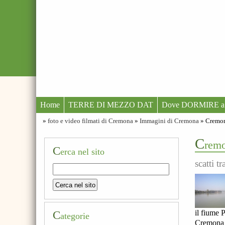
Home
TERRE DI MEZZO DAT
Dove DORMIRE a
»
foto e video filmati di Cremona
»
Immagini di Cremona
» Cremona
C
remo
C
erca nel sito
scatti tr
il fiume 
C
ategorie
Cremona