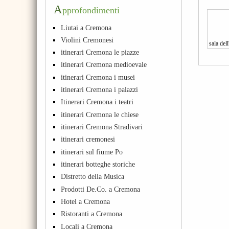
A
pprofondimenti
Liutai a Cremona
Violini Cremonesi
sala del
itinerari Cremona le piazze
itinerari Cremona medioevale
itinerari Cremona i musei
itinerari Cremona i palazzi
Itinerari Cremona i teatri
itinerari Cremona le chiese
itinerari Cremona Stradivari
itinerari cremonesi
itinerari sul fiume Po
itinerari botteghe storiche
Distretto della Musica
Prodotti De.Co. a Cremona
Hotel a Cremona
Ristoranti a Cremona
Locali a Cremona