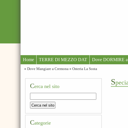
Home
TERRE DI MEZZO DAT
Dove DORMIRE a
»
Dove Mangiare a Cremona
»
Osteria La Sosta
s
peci
C
erca nel sito
C
ategorie