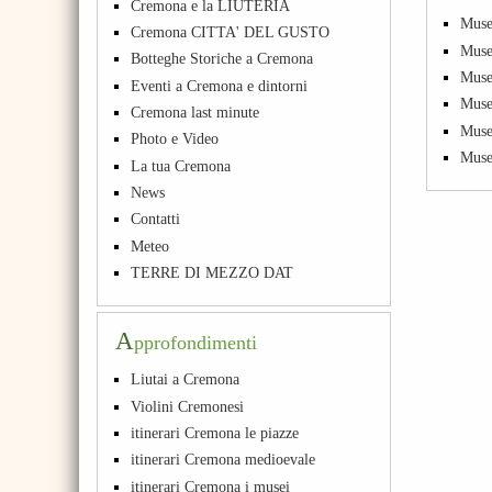
Cremona e la LIUTERIA
Muse
Cremona CITTA' DEL GUSTO
Muse
Botteghe Storiche a Cremona
Muse
Eventi a Cremona e dintorni
Muse
Cremona last minute
Muse
Photo e Video
Muse
La tua Cremona
News
Contatti
Meteo
TERRE DI MEZZO DAT
A
pprofondimenti
Liutai a Cremona
Violini Cremonesi
itinerari Cremona le piazze
itinerari Cremona medioevale
itinerari Cremona i musei