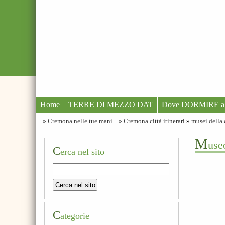
Home
TERRE DI MEZZO DAT
Dove DORMIRE a
»
Cremona nelle tue mani...
»
Cremona città itinerari
»
musei della 
M
use
C
erca nel sito
C
ategorie