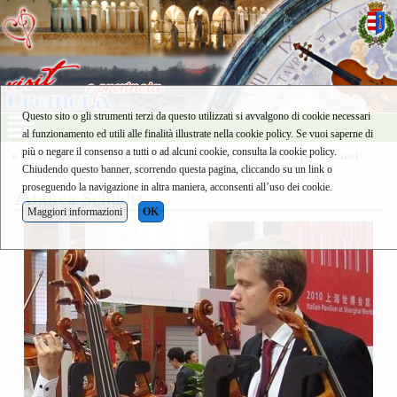
Questo sito o gli strumenti terzi da questo utilizzati si avvalgono di cookie necessari
al funzionamento ed utili alle finalità illustrate nella cookie policy. Se vuoi saperne di
più o negare il consenso a tutti o ad alcuni cookie, consulta la cookie policy.
»
liutai cremonesi
»
la liuteria cremonese nelle foto dei suoi protagonisti
Chiudendo questo banner, scorrendo questa pagina, cliccando su un link o
proseguendo la navigazione in altra maniera, acconsenti all’uso dei cookie.
A
ndrea Schudtz
Maggiori informazioni
OK