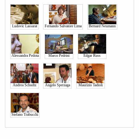
Ludovic Lassarat
Fernando Salvatore Lima
Bernard Neumann
Alessandra Pedota
Marco Pedrini
Edgar Russ
Andrea Schudtz
Angelo Sperzaga
Maurizio Tadioli
Stefano Trabucchi