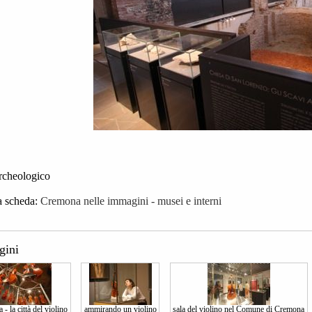
cheologico
a scheda:
Cremona nelle immagini - musei e interni
gini
- la città del violino
ammirando un violino
sala del violino nel Comune di Cremona