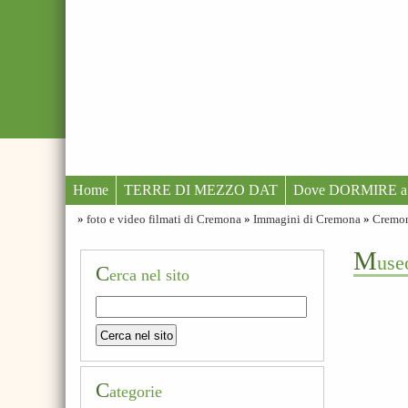
Home
TERRE DI MEZZO DAT
Dove DORMIRE a
»
foto e video filmati di Cremona
»
Immagini di Cremona
»
Cremona
M
use
C
erca nel sito
C
ategorie