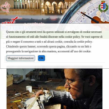
Questo sito o gli strumenti terzi da questo utilizzati si avvalgono di cookie necessari
al funzionamento ed utili alle finalità illustrate nella cookie policy. Se vuoi saperne di
più o negare il consenso a tutti o ad alcuni cookie, consulta la cookie policy.
»
foto e video filmati di Cremona
»
Immagini di Cremona
Chiudendo questo banner, scorrendo questa pagina, cliccando su un link o
»
la liuteria cremonese nelle foto dei suoi protagonisti
proseguendo la navigazione in altra maniera, acconsenti all’uso dei cookie.
E
dgar Russ
Maggiori informazioni
OK