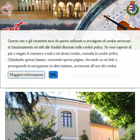
Questo sito o gli strumenti terzi da questo utilizzati si avvalgono di cookie necessari
al funzionamento ed utili alle finalità illustrate nella cookie policy. Se vuoi saperne di
più o negare il consenso a tutti o ad alcuni cookie, consulta la cookie policy.
»
foto e video filmati di Cremona
»
Immagini di Cremona
Chiudendo questo banner, scorrendo questa pagina, cliccando su un link o
»
Immagini di Cremona
proseguendo la navigazione in altra maniera, acconsenti all’uso dei cookie.
C
entro Culturale Santa Maria della Pieta a
Maggiori informazioni
OK
Cremona