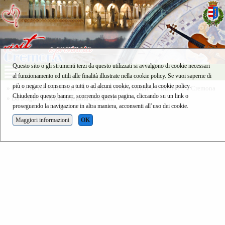
Questo sito o gli strumenti terzi da questo utilizzati si avvalgono di cookie necessari
al funzionamento ed utili alle finalità illustrate nella cookie policy. Se vuoi saperne di
più o negare il consenso a tutti o ad alcuni cookie, consulta la cookie policy.
»
Cremona nelle tue mani...
»
Cremona città itinerari
»
il fiume Po a Cremona
Chiudendo questo banner, scorrendo questa pagina, cliccando su un link o
» Da Stagno Lombardo a Isola Pescaroli
proseguendo la navigazione in altra maniera, acconsenti all’uso dei cookie.
Maggiori informazioni
OK