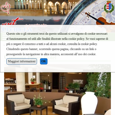
Questo sito o gli strumenti terzi da questo utilizzati si avvalgono di cookie necessari
al funzionamento ed utili alle finalità illustrate nella cookie policy. Se vuoi saperne di
più o negare il consenso a tutti o ad alcuni cookie, consulta la cookie policy.
»
il meglio di Cremona
»
Best Western Cremona Palace Hotel ****
Chiudendo questo banner, scorrendo questa pagina, cliccando su un link o
proseguendo la navigazione in altra maniera, acconsenti all’uso dei cookie.
C
remona Palace Hotel
Maggiori informazioni
OK