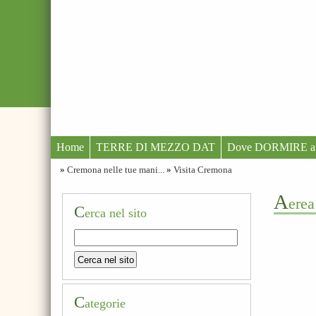
Home
TERRE DI MEZZO DAT
Dove DORMIRE a
»
Cremona nelle tue mani...
»
Visita Cremona
a
erea
C
erca nel sito
C
ategorie