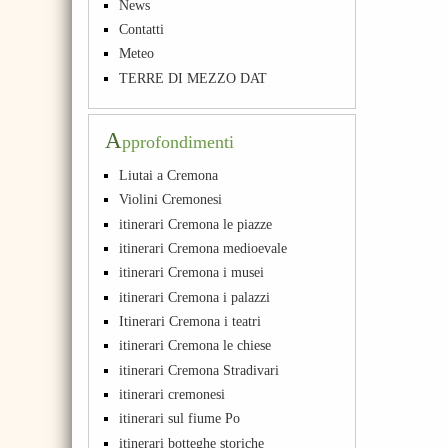
News
Contatti
Meteo
TERRE DI MEZZO DAT
A
pprofondimenti
Liutai a Cremona
Violini Cremonesi
itinerari Cremona le piazze
itinerari Cremona medioevale
itinerari Cremona i musei
itinerari Cremona i palazzi
Itinerari Cremona i teatri
itinerari Cremona le chiese
itinerari Cremona Stradivari
itinerari cremonesi
itinerari sul fiume Po
itinerari botteghe storiche