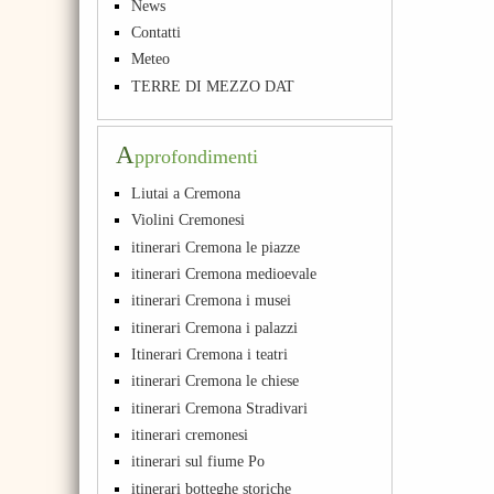
News
Contatti
Meteo
TERRE DI MEZZO DAT
A
pprofondimenti
Liutai a Cremona
Violini Cremonesi
itinerari Cremona le piazze
itinerari Cremona medioevale
itinerari Cremona i musei
itinerari Cremona i palazzi
Itinerari Cremona i teatri
itinerari Cremona le chiese
itinerari Cremona Stradivari
itinerari cremonesi
itinerari sul fiume Po
itinerari botteghe storiche