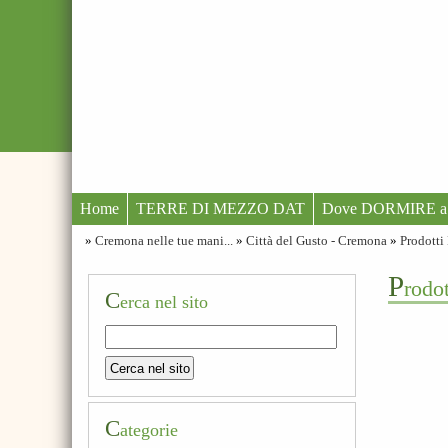
Home
TERRE DI MEZZO DAT
Dove DORMIRE a
»
Cremona nelle tue mani...
»
Città del Gusto - Cremona
»
Prodotti
p
rodo
C
erca nel sito
C
ategorie