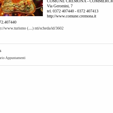
COMUNE CREMONA - COMMERCI
Via Geromini, 7
tel. 0372 407440 - 0372 407413
http://www.comune.cremona.it
72.407440
p://www.turismo (....) nti/scheda/id/3602
s
ario Appuntamenti