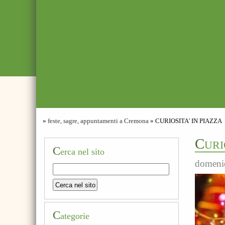
»
feste, sagre, appuntamenti a Cremona
» CURIOSITA' IN PIAZZA
C
URI
C
erca nel sito
domenic
C
ategorie