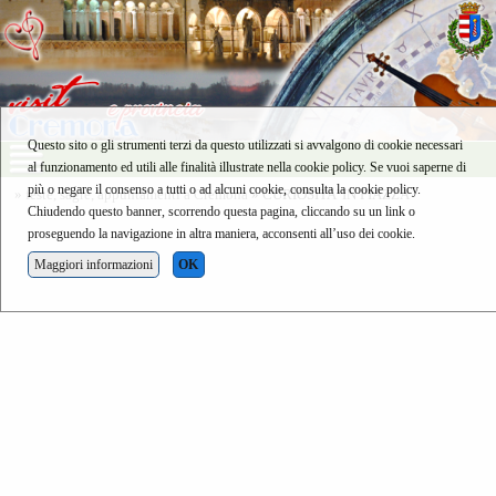
Questo sito o gli strumenti terzi da questo utilizzati si avvalgono di cookie necessari
al funzionamento ed utili alle finalità illustrate nella cookie policy. Se vuoi saperne di
più o negare il consenso a tutti o ad alcuni cookie, consulta la cookie policy.
»
feste, sagre, appuntamenti a Cremona
» CURIOSITA' IN PIAZZA
Chiudendo questo banner, scorrendo questa pagina, cliccando su un link o
proseguendo la navigazione in altra maniera, acconsenti all’uso dei cookie.
Maggiori informazioni
OK