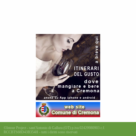
©Intour Project - sant'Antonio di Gallura (OT) p.iva 02429980903 c.f.
RCCBTS68D43B354H - tutti i diritti sono riservati