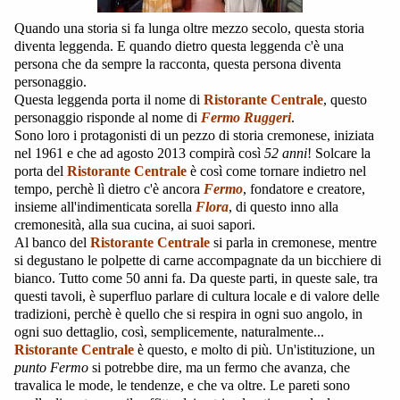
Quando una storia si fa lunga oltre mezzo secolo, questa storia
diventa leggenda. E quando dietro questa leggenda c'è una
persona che da sempre la racconta, questa persona diventa
personaggio.
Questa leggenda porta il nome di
Ristorante Centrale
, questo
personaggio risponde al nome di
Fermo Ruggeri
.
Sono loro i protagonisti di un pezzo di storia cremonese, iniziata
nel 1961 e che ad agosto 2013 compirà così
52 anni
! Solcare la
porta del
Ristorante Centrale
è così come tornare indietro nel
tempo, perchè lì dietro c'è ancora
Fermo
, fondatore e creatore,
insieme all'indimenticata sorella
Flora
, di questo inno alla
cremonesità, alla sua cucina, ai suoi sapori.
Al banco del
Ristorante Centrale
si parla in cremonese, mentre
si degustano le polpette di carne accompagnate da un bicchiere di
bianco. Tutto come 50 anni fa. Da queste parti, in queste sale, tra
questi tavoli, è superfluo parlare di cultura locale e di valore delle
tradizioni, perchè è quello che si respira in ogni suo angolo, in
ogni suo dettaglio, così, semplicemente, naturalmente...
Ristorante Centrale
è questo, e molto di più. Un'istituzione, un
punto Fermo
si potrebbe dire, ma un fermo che avanza, che
travalica le mode, le tendenze, e che va oltre. Le pareti sono