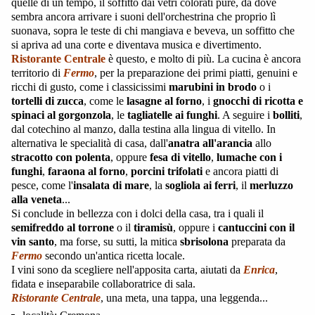
quelle di un tempo, il soffitto dai vetri colorati pure, da dove
sembra ancora arrivare i suoni dell'orchestrina che proprio lì
suonava, sopra le teste di chi mangiava e beveva, un soffitto che
si apriva ad una corte e diventava musica e divertimento.
Ristorante Centrale
è questo, e molto di più. La cucina è ancora
territorio di
Fermo
, per la preparazione dei primi piatti, genuini e
ricchi di gusto, come i classicissimi
marubini in brodo
o i
tortelli di zucca
, come le
lasagne al forno
, i
gnocchi di ricotta e
spinaci al gorgonzola
, le
tagliatelle ai funghi
. A seguire i
bolliti
,
dal cotechino al manzo, dalla testina alla lingua di vitello. In
alternativa le specialità di casa, dall'
anatra all'arancia
allo
stracotto con polenta
, oppure
fesa di vitello
,
lumache con i
funghi
,
faraona al forno
,
porcini trifolati
e ancora piatti di
pesce, come l'
insalata di mare
, la
sogliola ai ferri
, il
merluzzo
alla veneta
...
Si conclude in bellezza con i dolci della casa, tra i quali il
semifreddo al torrone
o il
tiramisù
, oppure i
cantuccini con il
vin santo
, ma forse, su sutti, la mitica
sbrisolona
preparata da
Fermo
secondo un'antica ricetta locale.
I vini sono da scegliere nell'apposita carta, aiutati da
Enrica
,
fidata e inseparabile collaboratrice di sala.
Ristorante Centrale
, una meta, una tappa, una leggenda...