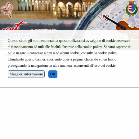
Questo sito o gli strumenti terzi da questo utilizzati si avvalgono di cookie necessari
al funzionamento ed utili alle finalità illustrate nella cookie policy. Se vuoi saperne di
più o negare il consenso a tutti o ad alcuni cookie, consulta la cookie policy.
»
Dove Mangiare a Cremona
» Ristorante Centrale
Chiudendo questo banner, scorrendo questa pagina, cliccando su un link o
proseguendo la navigazione in altra maniera, acconsenti all’uso dei cookie.
Maggiori informazioni
OK