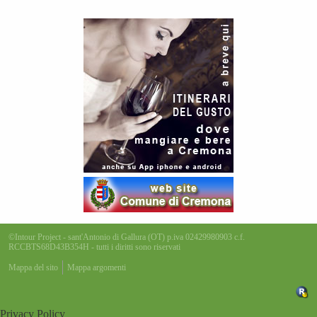
©Intour Project - sant'Antonio di Gallura (OT) p.iva 02429980903 c.f.
RCCBTS68D43B354H - tutti i diritti sono riservati
Mappa del sito
Mappa argomenti
Privacy Policy