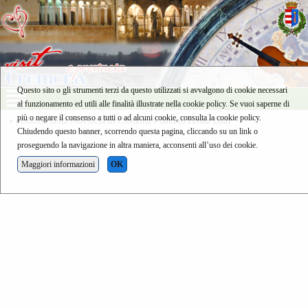
Questo sito o gli strumenti terzi da questo utilizzati si avvalgono di cookie necessari
al funzionamento ed utili alle finalità illustrate nella cookie policy. Se vuoi saperne di
più o negare il consenso a tutti o ad alcuni cookie, consulta la cookie policy.
»
pedalare nella Provincia di Cremona
» Museo Leone Lodi
Chiudendo questo banner, scorrendo questa pagina, cliccando su un link o
proseguendo la navigazione in altra maniera, acconsenti all’uso dei cookie.
Maggiori informazioni
OK