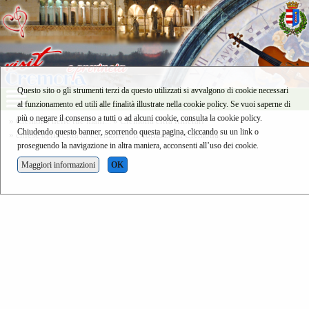
Questo sito o gli strumenti terzi da questo utilizzati si avvalgono di cookie necessari
al funzionamento ed utili alle finalità illustrate nella cookie policy. Se vuoi saperne di
più o negare il consenso a tutti o ad alcuni cookie, consulta la cookie policy.
»
Cremona nelle tue mani...
»
Cremona città itinerari
Chiudendo questo banner, scorrendo questa pagina, cliccando su un link o
»
chiese della città di Cremona
» il Torrazzo di Cremona
proseguendo la navigazione in altra maniera, acconsenti all’uso dei cookie.
Maggiori informazioni
OK